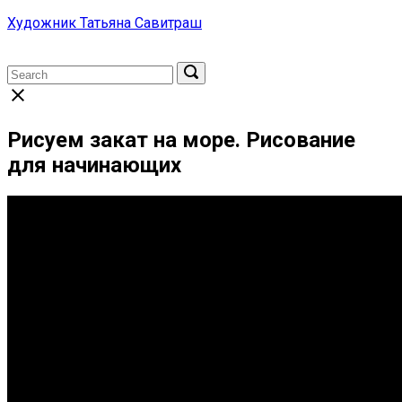
Skip
Художник Татьяна Савитраш
to
content
Menu
Search
Search
Search
for:
for:
Close
search
bar
Рисуем закат на море. Рисование
для начинающих