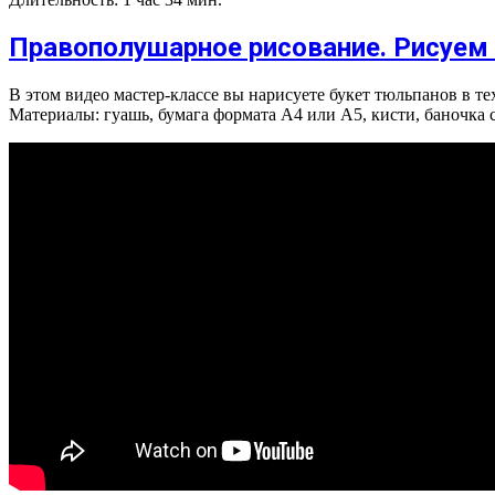
Правополушарное рисование. Рисуем
В этом видео мастер-классе вы нарисуете букет тюльпанов в 
Материалы: гуашь, бумага формата А4 или А5, кисти, баночка с