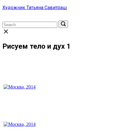
Skip
Художник Татьяна Савитраш
to
content
Menu
Search
Search
Search
for:
for:
Close
search
bar
Рисуем тело и дух 1