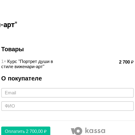
-арт"
Товары
1×
Курс "Портрет души в
2 700
₽
стиле виженари-арт"
О покупателе
Оплатить
2 700,00 ₽