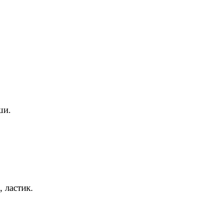
ши.
 ластик.